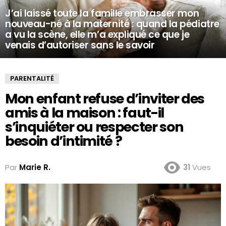
J’ai laissé toute la famille embrasser mon
nouveau-né à la maternité : quand la pédiatre
a vu la scène, elle m’a expliqué ce que je
venais d’autoriser sans le savoir
PARENTALITÉ
Mon enfant refuse d’inviter des
amis à la maison : faut-il
s’inquiéter ou respecter son
besoin d’intimité ?
Par
Marie R.
31
Vues