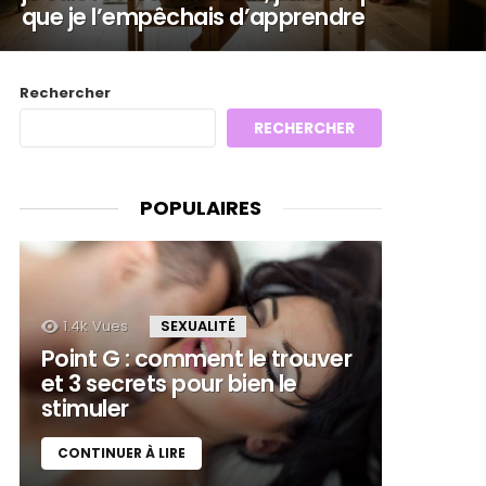
que je l’empêchais d’apprendre
Rechercher
RECHERCHER
POPULAIRES
1.4k
Vues
SEXUALITÉ
Point G : comment le trouver
et 3 secrets pour bien le
stimuler
CONTINUER À LIRE