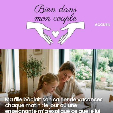
ACCUEIL
NOS
DERNIERS
ARTICLES
Ma fille bâclait son cahier de vacances
chaque matin : le jour où une
enseignante m’a expliqué ce que je lui