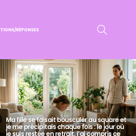
RECHERCHER
TIONS/RÉPONSES
Ma fille se faisait bousculer au square et
je me précipitais chaque fois : le jour où
je suis restée en retrait, j’ai compris ce