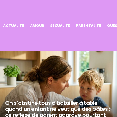
ACTUALITÉ
AMOUR
SEXUALITÉ
PARENTALITÉ
QUES
On s’obstine tous à batailler à table
quand un enfant ne veut que des pâtes :
ce réflexe de parent aggrave pourtant