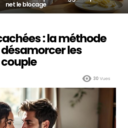
net le blocage
 cachées : la méthode
n désamorcer les
e couple
30
Vues