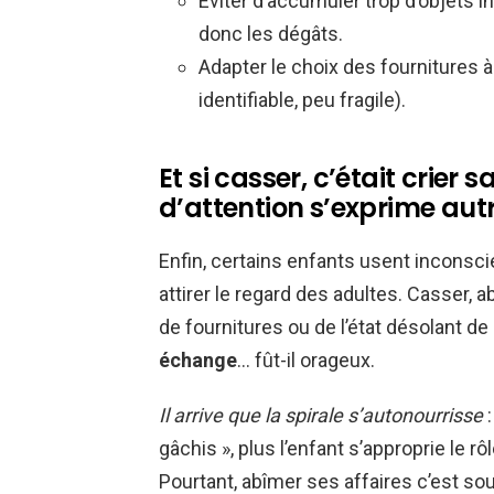
Éviter d’accumuler trop d’objets in
donc les dégâts.
Adapter le choix des fournitures à 
identifiable, peu fragile).
Et si casser, c’était crie
d’attention s’exprime au
Enfin, certains enfants usent inconsc
attirer le regard des adultes. Casser, 
de fournitures ou de l’état désolant de
échange
… fût-il orageux.
Il arrive que la spirale s’autonourrisse
:
gâchis », plus l’enfant s’approprie le r
Pourtant, abîmer ses affaires c’est so