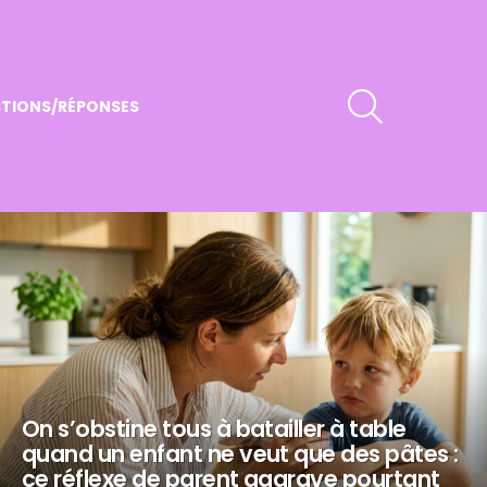
RECHERCHER
TIONS/RÉPONSES
On s’obstine tous à batailler à table
quand un enfant ne veut que des pâtes :
ce réflexe de parent aggrave pourtant