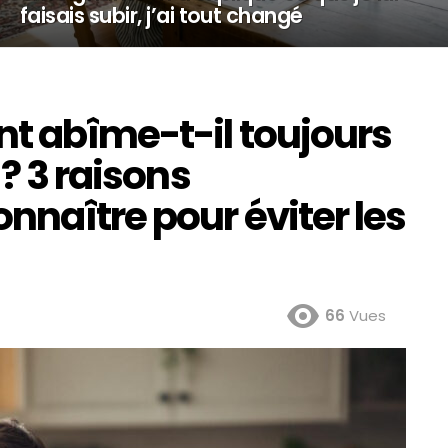
faisais subir, j’ai tout changé
t abîme-t-il toujours
 ? 3 raisons
naître pour éviter les
66
Vues