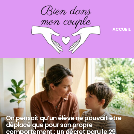
ACCUEIL
NOS
DERNIERS
ARTICLES
On pensait qu’un élève ne pouvait être
déplacé que pour son propre
comportement : un décret paru le 29