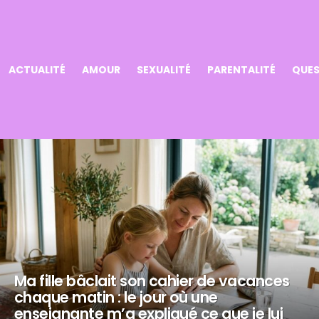
ACTUALITÉ
AMOUR
SEXUALITÉ
PARENTALITÉ
QUES
Ma fille bâclait son cahier de vacances
chaque matin : le jour où une
enseignante m’a expliqué ce que je lui