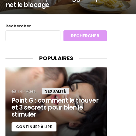
net le blocage
Rechercher
RECHERCHER
POPULAIRES
1.4k
Vues
SEXUALITÉ
Point G : comment le trouver
et 3 secrets pour bien le
stimuler
CONTINUER À LIRE