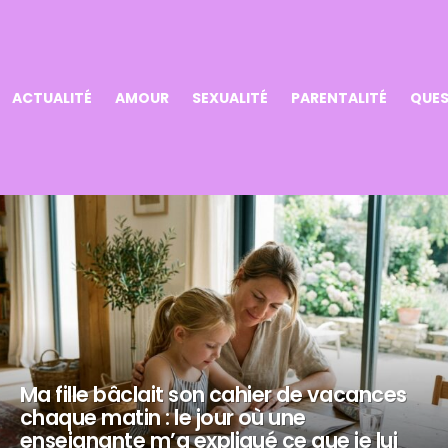
ACTUALITÉ
AMOUR
SEXUALITÉ
PARENTALITÉ
QUES
Ma fille bâclait son cahier de vacances
chaque matin : le jour où une
enseignante m’a expliqué ce que je lui