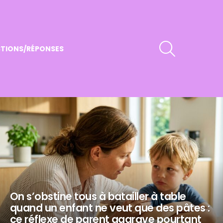
RECHERCHER
TIONS/RÉPONSES
On s’obstine tous à batailler à table
quand un enfant ne veut que des pâtes :
ce réflexe de parent aggrave pourtant