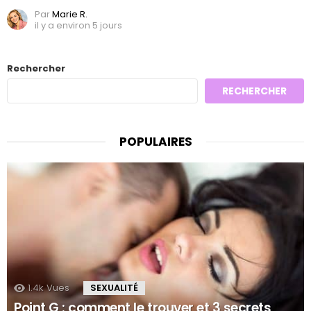
Par
Marie R.
il y a environ 5 jours
Rechercher
RECHERCHER
POPULAIRES
1.4k
Vues
SEXUALITÉ
Point G : comment le trouver et 3 secrets