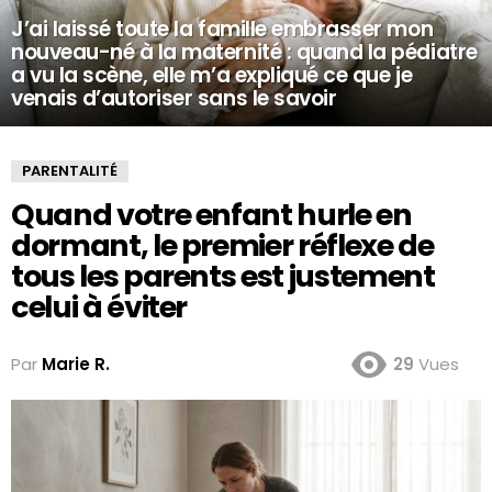
J’ai laissé toute la famille embrasser mon
nouveau-né à la maternité : quand la pédiatre
a vu la scène, elle m’a expliqué ce que je
venais d’autoriser sans le savoir
PARENTALITÉ
Quand votre enfant hurle en
dormant, le premier réflexe de
tous les parents est justement
celui à éviter
Par
Marie R.
29
Vues