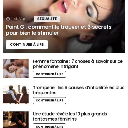
1.4k
Vues
SEXUALITÉ
Point G : comment le trouver et 3 secrets
pour bien le stimuler
CONTINUER À LIRE
Femme fontaine : 7 choses à savoir sur ce
phénomène intrigant
CONTINUER À LIRE
Tromperie : les 6 causes d’infidélité les plus
fréquentes
CONTINUER À LIRE
Une étude révèle les 10 plus grands
fantasmes féminins
CONTINUER À LIRE