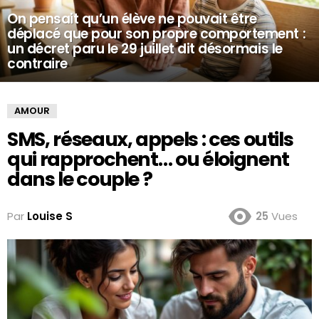
On pensait qu’un élève ne pouvait être
déplacé que pour son propre comportement :
un décret paru le 29 juillet dit désormais le
contraire
AMOUR
SMS, réseaux, appels : ces outils
qui rapprochent… ou éloignent
dans le couple ?
Par
Louise S
25
Vues