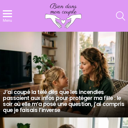
R
Menu
NOS
DERNIERS
ARTICLES
J’ai coupé la télé dès que les incendies
passaient aux infos pour protéger ma fille : le
soir où elle m’a posé une question, j’ai compris
que je faisais l’inverse