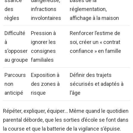
ssance
dangereuse,
bases de la
des
infractions
réglementation,
règles
involontaires
affichage à la maison
Difficulté
Pression à
Renforcer l’estime de
à
ignorer les
soi, créer un « contrat
s’opposer
consignes
confiance » en famille
au groupe
familiales
Parcours
Exposition à
Définir des trajets
non
des zones à
sécurisés et adaptés à
anticipé
risque
l’âge
Répéter, expliquer, équiper… Même quand le quotidien
parental déborde, que les sorties d’école se font dans
la course et que la batterie de la vigilance s’épuise.