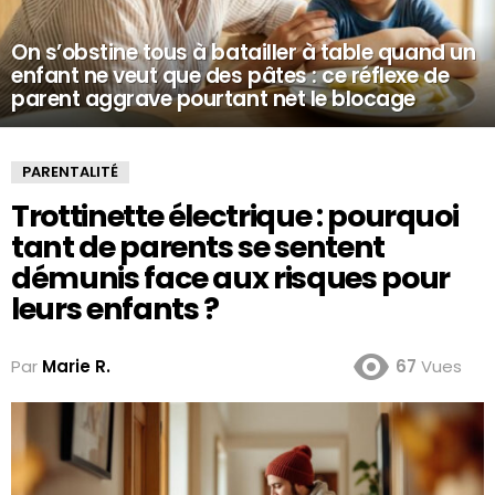
On s’obstine tous à batailler à table quand un
enfant ne veut que des pâtes : ce réflexe de
parent aggrave pourtant net le blocage
PARENTALITÉ
Trottinette électrique : pourquoi
tant de parents se sentent
démunis face aux risques pour
leurs enfants ?
Par
Marie R.
67
Vues