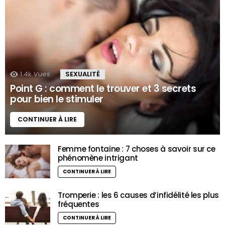
1.4k
Vues
SEXUALITÉ
Point G : comment le trouver et 3 secrets
pour bien le stimuler
CONTINUER À LIRE
Femme fontaine : 7 choses à savoir sur ce
phénomène intrigant
CONTINUER À LIRE
Tromperie : les 6 causes d’infidélité les plus
fréquentes
CONTINUER À LIRE