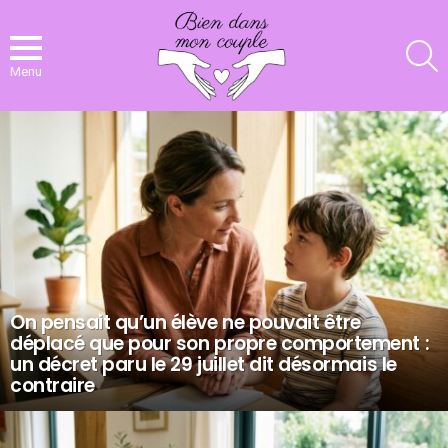
R
Menu
NOS
DERNIERS
ARTICLES
On pensait qu’un élève ne pouvait être
déplacé que pour son propre comportement :
un décret paru le 29 juillet dit désormais le
contraire