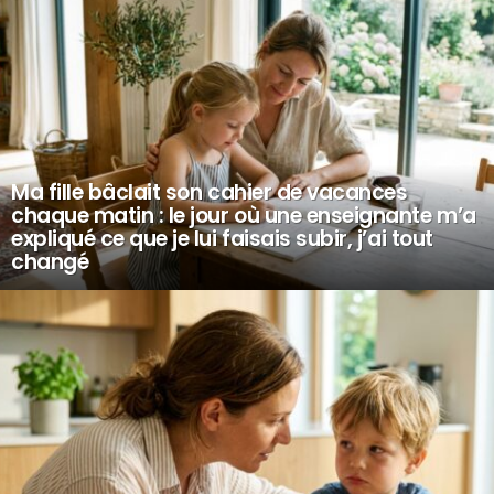
Ma fille bâclait son cahier de vacances
chaque matin : le jour où une enseignante m’a
expliqué ce que je lui faisais subir, j’ai tout
changé