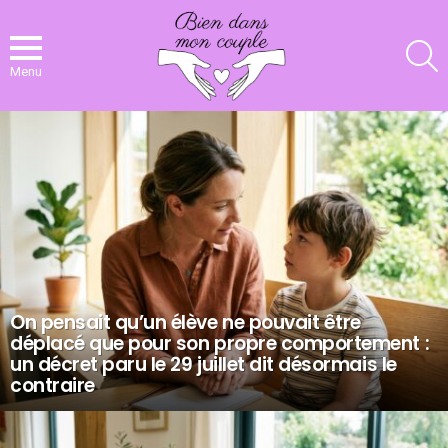
R
Menu
NOS
DERNIERS
ARTICLES
On pensait qu’un élève ne pouvait être
déplacé que pour son propre comportement :
un décret paru le 29 juillet dit désormais le
contraire