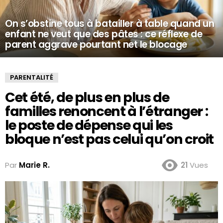
On s’obstine tous à batailler à table quand un
enfant ne veut que des pâtes : ce réflexe de
parent aggrave pourtant net le blocage
PARENTALITÉ
Cet été, de plus en plus de
familles renoncent à l’étranger :
le poste de dépense qui les
bloque n’est pas celui qu’on croit
Par
Marie R.
21
Vues