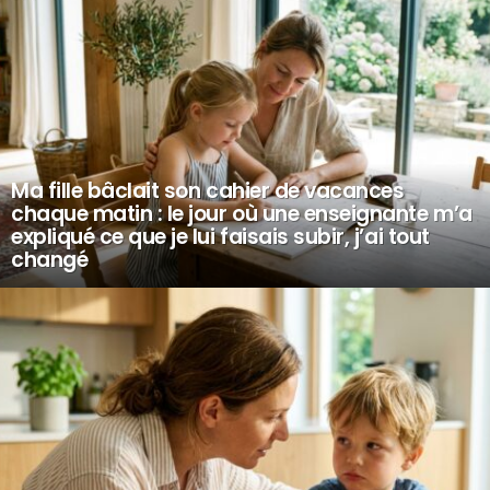
Ma fille bâclait son cahier de vacances
chaque matin : le jour où une enseignante m’a
expliqué ce que je lui faisais subir, j’ai tout
changé