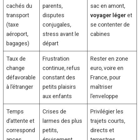
cachés du
parents,
sac en amont,
transport
disputes
voyager léger
et
(taxe
conjugales,
se contenter de
aéroport,
stress avant le
cabines
bagages)
départ
Taux de
Frustration
Rester en zone
change
continue, refus
euro, voire en
défavorable
constant des
France, pour
à l’étranger
petits plaisirs
maîtriser
aux enfants
l’enveloppe
Temps
Crises de
Privilégier les
d’attente et
larmes des plus
trajets courts,
correspond
petits,
directs et
ances
épuisement
terrestres