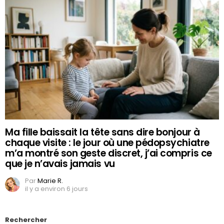
Ma fille baissait la tête sans dire bonjour à
chaque visite : le jour où une pédopsychiatre
m’a montré son geste discret, j’ai compris ce
que je n’avais jamais vu
Par
Marie R.
il y a environ 6 jours
Rechercher