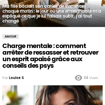
Ma fille bâclait son cahier de vacances
chaque matin : le jour où une enseignante m’a
expliqué ce que je lui faisais subir, j’ai tout
changé
AMOUR
Charge mentale : comment
arrêter de ressasser et retrouver
un esprit apaisé grâce aux
conseils des psys
Par
Louise S
34
Vues