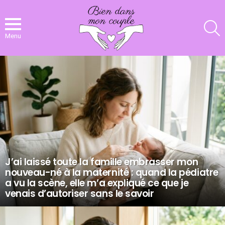
R
Menu
NOS
DERNIERS
ARTICLES
J’ai laissé toute la famille embrasser mon
nouveau-né à la maternité : quand la pédiatre
a vu la scène, elle m’a expliqué ce que je
venais d’autoriser sans le savoir