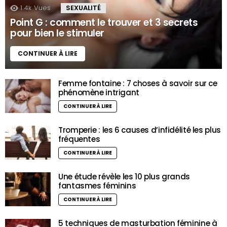
1.4k
Vues
SEXUALITÉ
Point G : comment le trouver et 3 secrets
pour bien le stimuler
CONTINUER À LIRE
Femme fontaine : 7 choses à savoir sur ce
phénomène intrigant
CONTINUER À LIRE
Tromperie : les 6 causes d’infidélité les plus
fréquentes
CONTINUER À LIRE
Une étude révèle les 10 plus grands
fantasmes féminins
CONTINUER À LIRE
5 techniques de masturbation féminine à