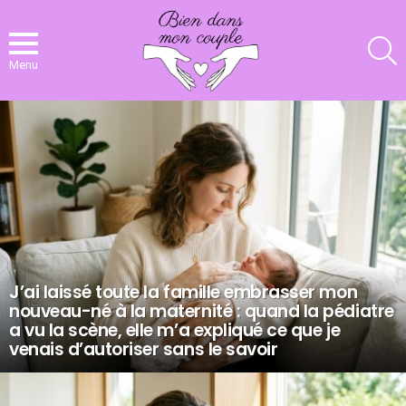
R
Menu
NOS
DERNIERS
ARTICLES
J’ai laissé toute la famille embrasser mon
nouveau-né à la maternité : quand la pédiatre
a vu la scène, elle m’a expliqué ce que je
venais d’autoriser sans le savoir