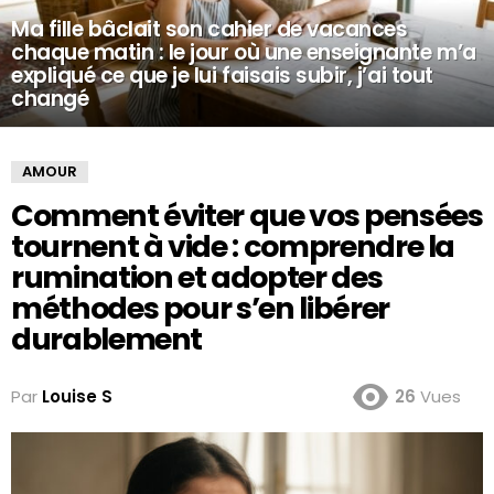
Ma fille bâclait son cahier de vacances
chaque matin : le jour où une enseignante m’a
expliqué ce que je lui faisais subir, j’ai tout
changé
AMOUR
Comment éviter que vos pensées
tournent à vide : comprendre la
rumination et adopter des
méthodes pour s’en libérer
durablement
Par
Louise S
26
Vues