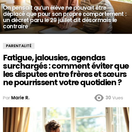
On pensait qu’un élève ne pouvait être
déplacé que pour son propre comportement :
un décret paru le 29 juillet dit désormais le
contraire
PARENTALITÉ
Fatigue, jalousies, agendas
surchargés : comment éviter que
les disputes entre frères et sœurs
ne pourrissent votre quotidien ?
Par
Marie R.
30
Vues