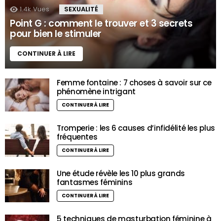
1.4k
Vues
SEXUALITÉ
Point G : comment le trouver et 3 secrets
pour bien le stimuler
CONTINUER À LIRE
Femme fontaine : 7 choses à savoir sur ce
phénomène intrigant
CONTINUER À LIRE
Tromperie : les 6 causes d’infidélité les plus
fréquentes
CONTINUER À LIRE
Une étude révèle les 10 plus grands
fantasmes féminins
CONTINUER À LIRE
5 techniques de masturbation féminine à