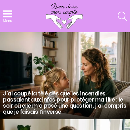
R
Menu
NOS
DERNIERS
ARTICLES
J’ai coupé la télé dès que les incendies
passaient aux infos pour protéger ma fille : le
soir où elle m’a posé une question, j’ai compris
que je faisais l’inverse