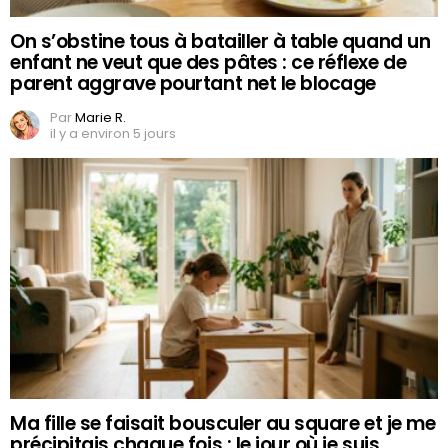
On s’obstine tous à batailler à table quand un
enfant ne veut que des pâtes : ce réflexe de
parent aggrave pourtant net le blocage
Par
Marie R.
il y a environ 5 jours
Ma fille se faisait bousculer au square et je me
précipitais chaque fois : le jour où je suis