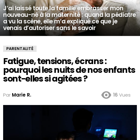
J’ai laissé toute la famille embrasser mon
nouveau-né à la maternité : quand la pédiatre
a vu la scène, elle m’a expliqué ce que je
venais d’autoriser sans le savoir
PARENTALITÉ
Fatigue, tensions, écrans :
pourquoi les nuits de nos enfants
sont-elles si agitées ?
Par
Marie R.
16
Vues