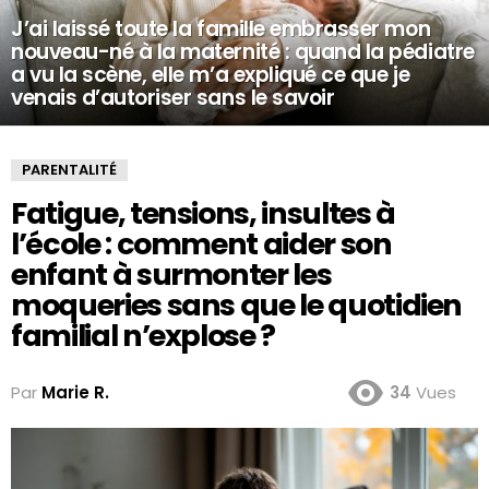
J’ai laissé toute la famille embrasser mon
nouveau-né à la maternité : quand la pédiatre
a vu la scène, elle m’a expliqué ce que je
venais d’autoriser sans le savoir
PARENTALITÉ
Fatigue, tensions, insultes à
l’école : comment aider son
enfant à surmonter les
moqueries sans que le quotidien
familial n’explose ?
Par
Marie R.
34
Vues