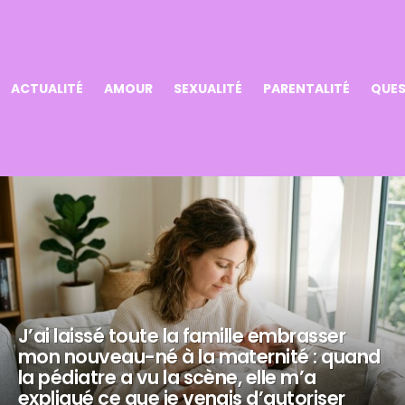
ACTUALITÉ
AMOUR
SEXUALITÉ
PARENTALITÉ
QUES
J’ai laissé toute la famille embrasser
mon nouveau-né à la maternité : quand
la pédiatre a vu la scène, elle m’a
expliqué ce que je venais d’autoriser