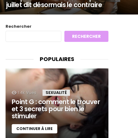
juillet dit désormais le contraire
Rechercher
RECHERCHER
POPULAIRES
1.4k
Vues
SEXUALITÉ
Point G : comment le trouver
et 3 secrets pour bien le
stimuler
CONTINUER À LIRE