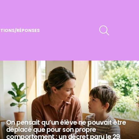
RECHERCHER
TIONS/RÉPONSES
On pensait qu’un élève ne pouvait être
déplacé que pour son propre
comportement : un décret paru le 29