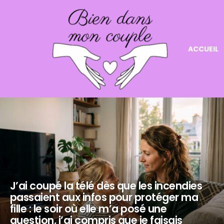
ACCUEIL
NOS
DERNIERS
ARTICLES
J’ai coupé la télé dès que les incendies
passaient aux infos pour protéger ma
fille : le soir où elle m’a posé une
question, j’ai compris que je faisais