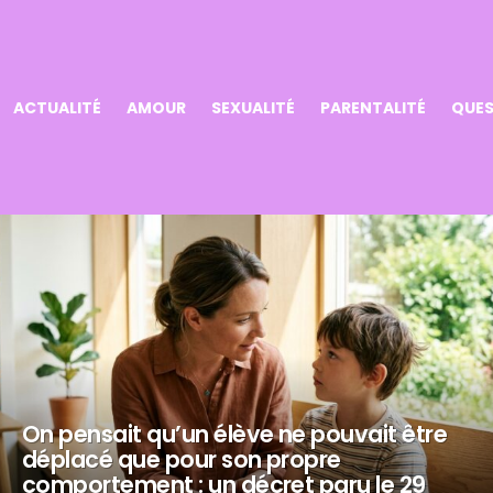
ACTUALITÉ
AMOUR
SEXUALITÉ
PARENTALITÉ
QUES
On pensait qu’un élève ne pouvait être
déplacé que pour son propre
comportement : un décret paru le 29