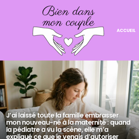
ACCUEIL
NOS
DERNIERS
ARTICLES
J’ai laissé toute la famille embrasser
mon nouveau-né à la maternité : quand
la pédiatre a vu la scène, elle m’a
expliqué ce que je venais d’autoriser