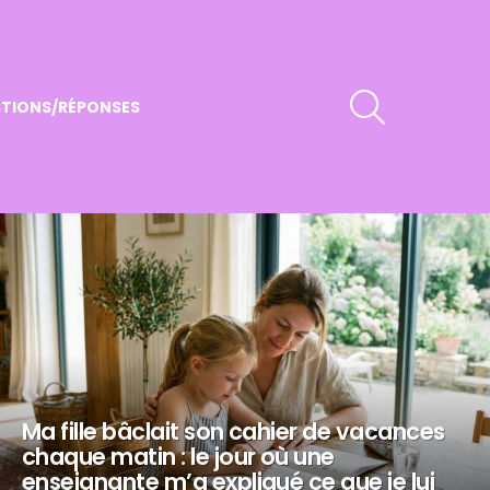
RECHERCHER
TIONS/RÉPONSES
Ma fille bâclait son cahier de vacances
chaque matin : le jour où une
enseignante m’a expliqué ce que je lui