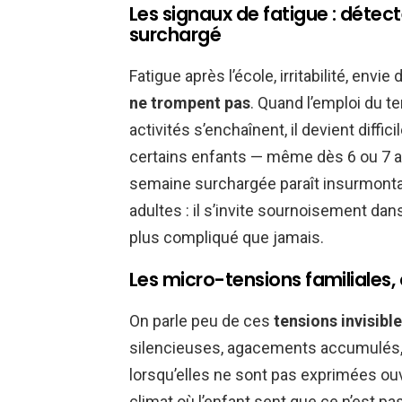
Les signaux de fatigue : détect
surchargé
Fatigue après l’école, irritabilité, en
ne trompent pas
. Quand l’emploi du 
activités s’enchaînent, il devient diffici
certains enfants — même dès 6 ou 7 an
semaine surchargée paraît insurmonta
adultes : il s’invite sournoisement dans
plus compliqué que jamais.
Les micro-tensions familiales, 
On parle peu de ces
tensions invisibl
silencieuses, agacements accumulés
lorsqu’elles ne sont pas exprimées ou
climat où l’enfant sent que ce n’est pa