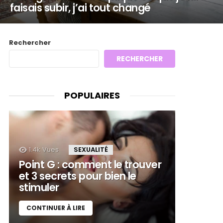
faisais subir, j’ai tout changé
Rechercher
RECHERCHER
POPULAIRES
1.4k
Vues
SEXUALITÉ
Point G : comment le trouver
et 3 secrets pour bien le
stimuler
CONTINUER À LIRE