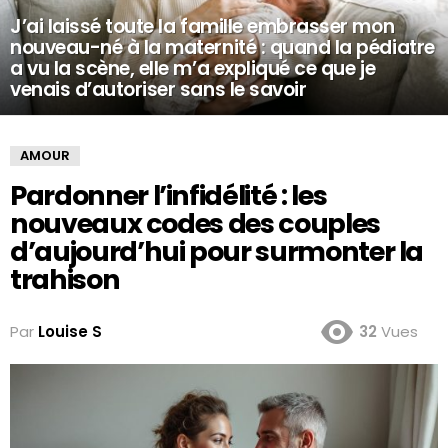
J’ai laissé toute la famille embrasser mon
nouveau-né à la maternité : quand la pédiatre
a vu la scène, elle m’a expliqué ce que je
venais d’autoriser sans le savoir
AMOUR
Pardonner l’infidélité : les
nouveaux codes des couples
d’aujourd’hui pour surmonter la
trahison
Par
Louise S
32
Vues