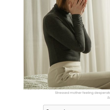
Stressed mother feeling despera
S