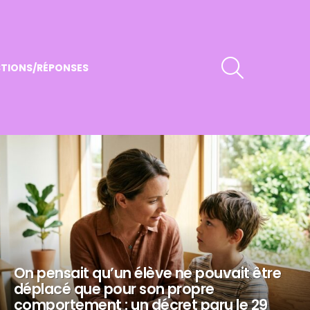
RECHERCHER
TIONS/RÉPONSES
On pensait qu’un élève ne pouvait être
déplacé que pour son propre
comportement : un décret paru le 29