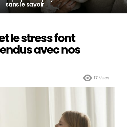
sans le savoir
t le stress font
tendus avec nos
17
Vues