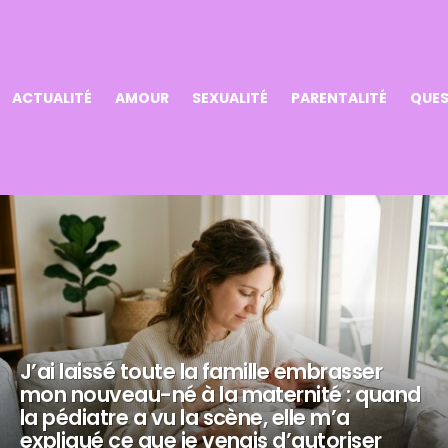
ACTUALITÉ
AMOUR
SEXUALITÉ
PARENTALITÉ
QUES
J’ai laissé toute la famille embrasser
mon nouveau-né à la maternité : quand
la pédiatre a vu la scène, elle m’a
expliqué ce que je venais d’autoriser