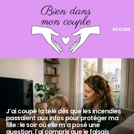
ACCUEIL
NOS
DERNIERS
ARTICLES
J’ai coupé la télé dès que les incendies
passaient aux infos pour protéger ma
fille : le soir où elle m’a posé une
question, j’ai compris que je faisais