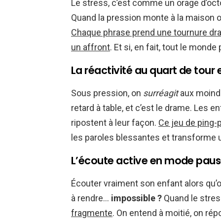
Le stress, c’est comme un orage d’oct
Quand la pression monte à la maison ou 
Chaque phrase prend une tournure dra
un affront
. Et si, en fait, tout le mond
La réactivité au quart de tour 
Sous pression, on
surréagit
aux moindre
retard à table, et c’est le drame. Les e
ripostent à leur façon.
Ce jeu de ping-
les paroles blessantes et transforme u
L’écoute active en mode pause
Écouter vraiment son enfant alors qu’o
à rendre…
impossible ?
Quand le stres
fragmente
. On entend à moitié, on répo