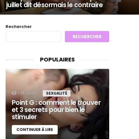
juillet dit désormais le contraire
Rechercher
RECHERCHER
POPULAIRES
1.4k
Vues
SEXUALITÉ
Point G : comment le trouver
et 3 secrets pour bien le
stimuler
CONTINUER À LIRE