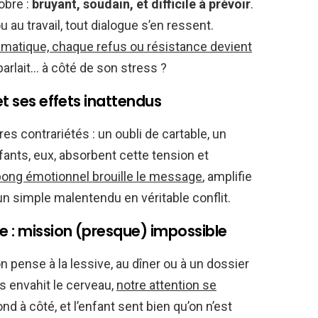
obre :
bruyant, soudain, et difficile à prévoir
.
au travail, tout dialogue s’en ressent.
matique, chaque refus ou résistance devient
e parlait… à côté de son stress ?
et ses effets inattendus
s contrariétés : un oubli de cartable, un
nfants, eux, absorbent cette tension et
pong émotionnel brouille le message
, amplifie
n simple malentendu en véritable conflit.
 : mission (presque) impossible
n pense à la lessive, au dîner ou à un dossier
s envahit le cerveau,
notre attention se
nd à côté, et l’enfant sent bien qu’on n’est