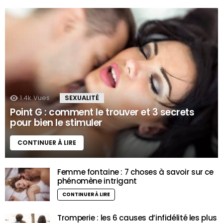
1.4k
Vues
SEXUALITÉ
Point G : comment le trouver et 3 secrets
pour bien le stimuler
CONTINUER À LIRE
Femme fontaine : 7 choses à savoir sur ce
phénomène intrigant
CONTINUER À LIRE
Tromperie : les 6 causes d’infidélité les plus