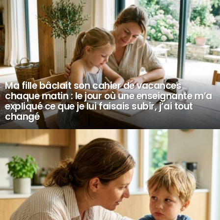
Ma fille bâclait son cahier de vacances
chaque matin : le jour où une enseignante m’a
expliqué ce que je lui faisais subir, j’ai tout
changé