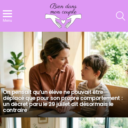
R
Menu
NOS
DERNIERS
ARTICLES
On pensait qu’un élève ne pouvait être
déplacé que pour son propre comportement :
un décret paru le 29 juillet dit désormais le
contraire