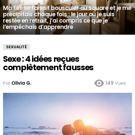
Ma fille se faisait bousculer au square et je me
précipitais chaque fois : le jour où je suis
restée en retrait, j’ai compris ce que je
l’empêchais d’apprendre
SEXUALITÉ
Sexe : 4 idées reçues
complètement fausses
Par
Olivia G.
149
Vues