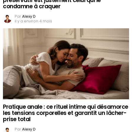
préservatif est justement celui qui le
condamne à craquer
Par
Alexy D
il y a environ 4 mois
Pratique anale : ce rituel intime qui désamorce
les tensions corporelles et garantit un lâcher-
prise total
Par
Alexy D