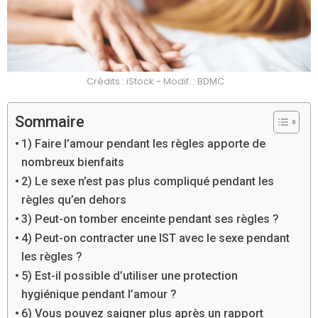
Crédits : iStock - Modif. : BDMC
Sommaire
1) Faire l’amour pendant les règles apporte de
nombreux bienfaits
2) Le sexe n’est pas plus compliqué pendant les
règles qu’en dehors
3) Peut-on tomber enceinte pendant ses règles ?
4) Peut-on contracter une IST avec le sexe pendant
les règles ?
5) Est-il possible d’utiliser une protection
hygiénique pendant l’amour ?
6) Vous pouvez saigner plus après un rapport