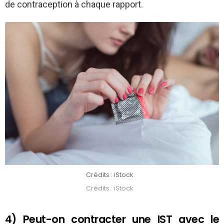
de contraception à chaque rapport.
Crédits : iStock
Crédits : iStock
4) Peut-on contracter une IST avec le