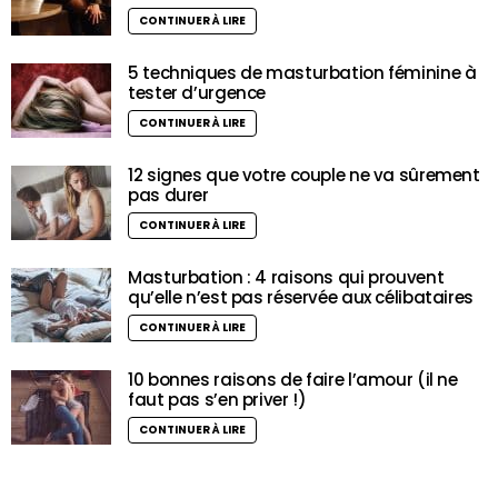
CONTINUER À LIRE
5 techniques de masturbation féminine à
tester d’urgence
CONTINUER À LIRE
12 signes que votre couple ne va sûrement
pas durer
CONTINUER À LIRE
Masturbation : 4 raisons qui prouvent
qu’elle n’est pas réservée aux célibataires
CONTINUER À LIRE
10 bonnes raisons de faire l’amour (il ne
faut pas s’en priver !)
CONTINUER À LIRE