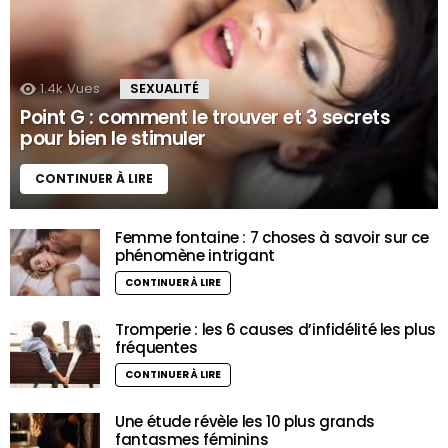
1.4k
Vues
SEXUALITÉ
Point G : comment le trouver et 3 secrets
pour bien le stimuler
CONTINUER À LIRE
Femme fontaine : 7 choses à savoir sur ce
phénomène intrigant
CONTINUER À LIRE
Tromperie : les 6 causes d’infidélité les plus
fréquentes
CONTINUER À LIRE
Une étude révèle les 10 plus grands
fantasmes féminins