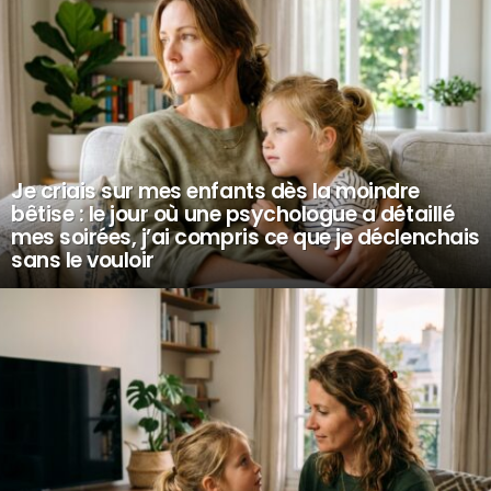
Je criais sur mes enfants dès la moindre
bêtise : le jour où une psychologue a détaillé
mes soirées, j’ai compris ce que je déclenchais
sans le vouloir