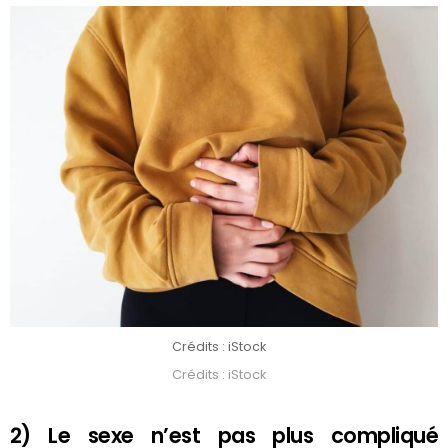
Crédits : iStock
Crédits : iStock
2) Le sexe n’est pas plus compliqué