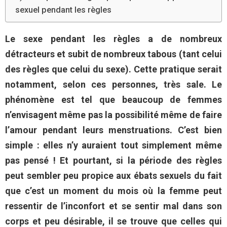
sexuel pendant les règles
Le sexe pendant les règles a de nombreux
détracteurs et subit de nombreux tabous (tant celui
des règles que celui du sexe). Cette pratique serait
notamment, selon ces personnes, très sale. Le
phénomène est tel que beaucoup de femmes
n’envisagent même pas la possibilité même de faire
l’amour pendant leurs menstruations. C’est bien
simple : elles n’y auraient tout simplement même
pas pensé ! Et pourtant, si la période des règles
peut sembler peu propice aux ébats sexuels du fait
que c’est un moment du mois où la femme peut
ressentir de l’inconfort et se sentir mal dans son
corps et peu désirable, il se trouve que celles qui