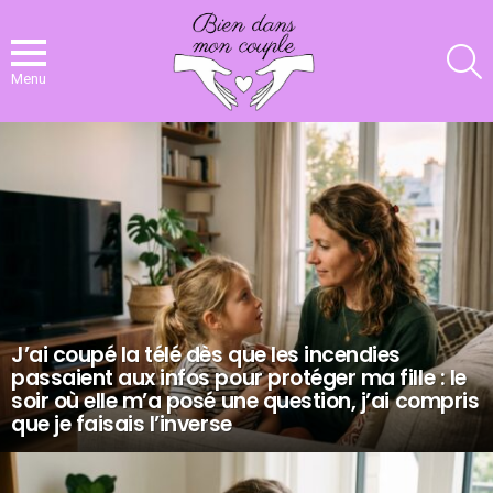
R
Menu
NOS
DERNIERS
ARTICLES
J’ai coupé la télé dès que les incendies
passaient aux infos pour protéger ma fille : le
soir où elle m’a posé une question, j’ai compris
que je faisais l’inverse