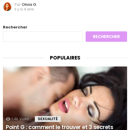
Par
Olivia G.
il y a 4 ans
Rechercher
RECHERCHER
POPULAIRES
1.4k
Vues
SEXUALITÉ
Point G : comment le trouver et 3 secrets