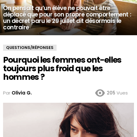
On pensait qu’un élève ne pouvait être
déplacé que pour son propre comportement :
un décret paru le 29 juillet dit désormais le
contraire
QUESTIONS/RÉPONSES
Pourquoi les femmes ont-elles
toujours plus froid que les
hommes ?
Par
Olivia G.
205
Vues